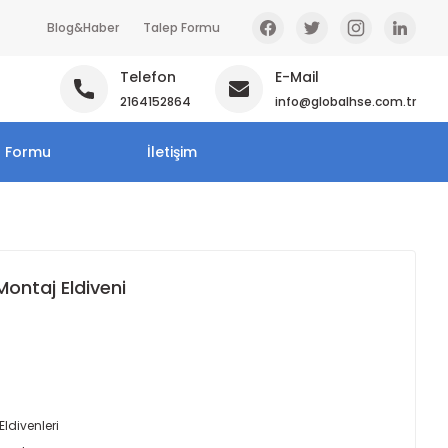
Blog&Haber
Talep Formu
Telefon
E-Mail
2164152864
info@globalhse.com.tr
p Formu
İletişim
ontaj Eldiveni
Eldivenleri