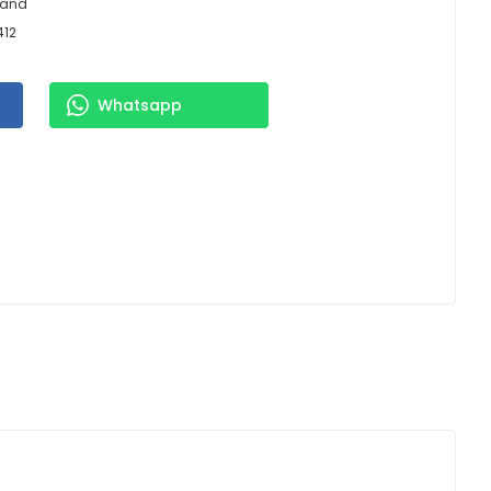
hand
412
Whatsapp