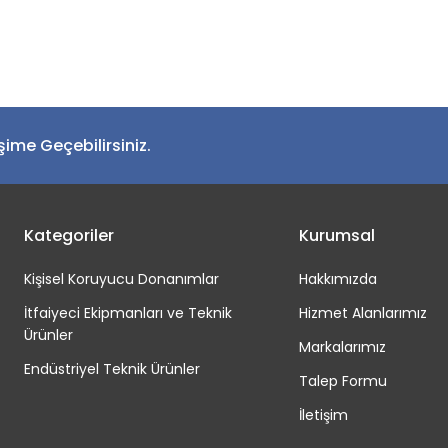
Bu ürüne ilk yorumu siz yapın!
Yorum Yaz
işime Geçebilirsiniz.
Kategoriler
Kurumsal
Kişisel Koruyucu Donanımlar
Hakkımızda
İtfaiyeci Ekipmanları ve Teknik
Hizmet Alanlarımız
Ürünler
Markalarımız
Endüstriyel Teknik Ürünler
Talep Formu
İletişim