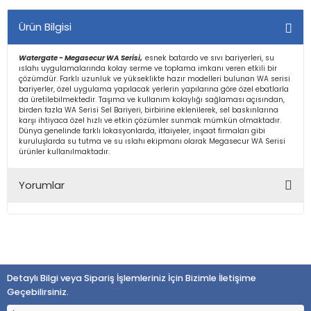
Ürün Bilgisi
Watergate - Megasecur WA Serisi,
esnek batardo ve sıvı bariyerleri, su
ıslahı uygulamalarında kolay serme ve toplama imkanı veren etkili bir
çözümdür. Farklı uzunluk ve yükseklikte hazır modelleri bulunan WA serisi
bariyerler, özel uygulama yapılacak yerlerin yapılarına göre özel ebatlarla
da üretilebilmektedir. Taşıma ve kullanım kolaylığı sağlaması açısından,
birden fazla WA Serisi Sel Bariyeri, birbirine eklenilerek, sel baskınlarına
karşı ihtiyaca özel hızlı ve etkin çözümler sunmak mümkün olmaktadır.
Dünya genelinde farklı lokasyonlarda, itfaiyeler, inşaat firmaları gibi
kuruluşlarda su tutma ve su ıslahı ekipmanı olarak Megasecur WA Serisi
ürünler kullanılmaktadır.
Yorumlar
Bu ürüne ilk yorumu siz yapın!
Detaylı Bilgi veya Sipariş İşlemleriniz İçin Bizimle İletişime
Yorum Yaz
Geçebilirsiniz.