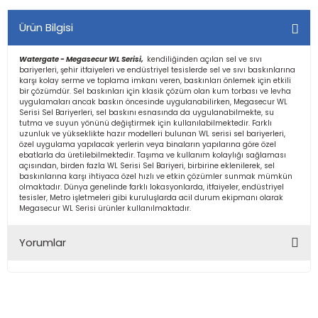
Ürün Bilgisi
Watergate - Megasecur WL Serisi,
kendiliğinden açılan sel ve sıvı
bariyerleri, şehir itfaiyeleri ve endüstriyel tesislerde sel ve sıvı baskınlarına
karşı kolay serme ve toplama imkanı veren, baskınları önlemek için etkili
bir çözümdür. Sel baskınları için klasik çözüm olan kum torbası ve levha
uygulamaları ancak baskın öncesinde uygulanabilirken, Megasecur WL
Serisi Sel Bariyerleri, sel baskını esnasında da uygulanabilmekte, su
tutma ve suyun yönünü değiştirmek için kullanılabilmektedir. Farklı
uzunluk ve yükseklikte hazır modelleri bulunan WL serisi sel bariyerleri,
özel uygulama yapılacak yerlerin veya binaların yapılarına göre özel
ebatlarla da üretilebilmektedir. Taşıma ve kullanım kolaylığı sağlaması
açısından, birden fazla WL Serisi Sel Bariyeri, birbirine eklenilerek, sel
baskınlarına karşı ihtiyaca özel hızlı ve etkin çözümler sunmak mümkün
olmaktadır. Dünya genelinde farklı lokasyonlarda, itfaiyeler, endüstriyel
tesisler, Metro işletmeleri gibi kuruluşlarda acil durum ekipmanı olarak
Megasecur WL Serisi ürünler kullanılmaktadır.
Yorumlar
Bu ürüne ilk yorumu siz yapın!