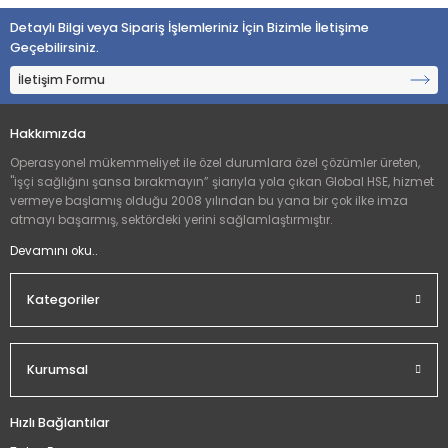
Detaylı Bilgi veya Sipariş İşlemleriniz İçin Bizimle İletişime
Yorum Yaz
Geçebilirsiniz.
İletişim Formu
Hakkımızda
Operasyonel mükemmeliyet ile özel durumlara özel çözümler üreten,
"işçi sağlığını şansa bırakmayın” şiarıyla yola çıkan Global HSE, hizmet
vermeye başlamış olduğu 2008 yılından bu yana bir çok ilke imza
atmayı başarmış, sektördeki yerini sağlamlaştırmıştır.
Devamını oku..
Kategoriler
Kurumsal
Hızlı Bağlantılar