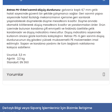
Retrac PS-6 Geri sarımlı düşüş durdurucu
galvaniz kaplı 4,7 mm çelik
halat sayesinde güvenli bir şekilde çalışmanızı sağlar. Geri sarımlı yapısı
sayesinde halat fazlalığı mekanizmanın içerisine geri sarılarak
yaşanabilecek düşmelerde düşme mesafesini kısaltır. Düşme anında
otomatik kilitlenerek düşüş mesafesini kısaltır ve yaralanmaları önler. Ürün
üzerinde bulunan karabina çift emniyetli ve fırdöndü özellikte çelik
karabinadır ve düşüş indicatörü mevcuttur. Düşüş indicatörü sayesinde
kullanım öncesi gözle kontrolü kolaylaştırır. Retrac PS-6 geri sarımlı düşüş
durdurucunun dış gövdesi yüksek mukavemetli PE malzemeden imal
edilmiştir. Sapan ve karabina yardımı ile tüm bağlantı noktalarına
kolayca sabitlenir.
Uzunluk: 3,3 m
Ağırlık : 2,3 kg
Standart: EN 360
Yorumlar
Bu ürüne ilk yorumu siz yapın!
Detaylı Bilgi veya Sipariş İşlemleriniz İçin Bizimle İletişime
Yorum Yaz