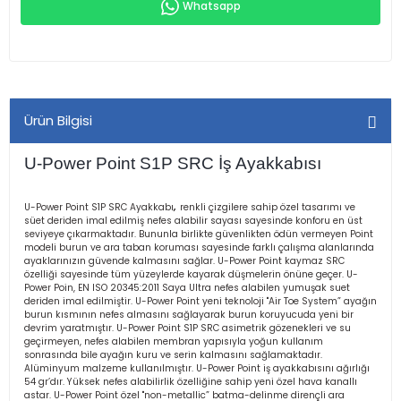
Whatsapp
Ürün Bilgisi
U-Power Point S1P SRC İş Ayakkabısı
U-Power Point S1P SRC Ayakkabı
,
renkli çizgilere sahip özel tasarımı ve
süet deriden imal edilmiş nefes alabilir sayası sayesinde konforu en üst
seviyeye çıkarmaktadır. Bununla birlikte güvenlikten ödün vermeyen Point
modeli burun ve ara taban koruması sayesinde farklı çalışma alanlarında
ayaklarınızın güvende kalmasını sağlar. U-Power Point kaymaz SRC
özelliği sayesinde tüm yüzeylerde kayarak düşmelerin önüne geçer. U-
Power Poin, EN ISO 20345:2011 Saya Ultra nefes alabilen yumuşak suet
deriden imal edilmiştir. U-Power Point yeni teknoloji "Air Toe System” ayağın
burun kısmının nefes almasını sağlayarak burun koruyucuda yeni bir
devrim yaratmıştır. U-Power Point S1P SRC asimetrik gözenekleri ve su
geçirmeyen, nefes alabilen membran yapısıyla yoğun kullanım
sonrasında bile ayağın kuru ve serin kalmasını sağlamaktadır.
Alüminyum malzeme kullanılmıştır. U-Power Point iş ayakkabısını ağırlığı
54 gr’dır. Yüksek nefes alabilirlik özelliğine sahip yeni özel hava kanallı
astar. U-Power Point özel "non-metallic” batma-delinme dirençli ara