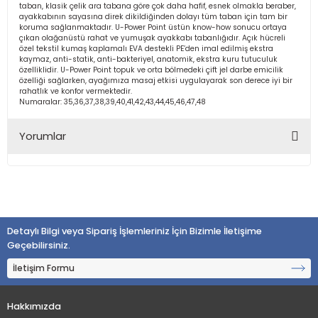
taban, klasik çelik ara tabana göre çok daha hafif, esnek olmakla beraber,
ayakkabının sayasına direk dikildiğinden dolayı tüm taban için tam bir
koruma sağlanmaktadır. U-Power Point üstün know-how sonucu ortaya
çıkan olağanüstü rahat ve yumuşak ayakkabı tabanlığıdır. Açık hücreli
özel tekstil kumaş kaplamalı EVA destekli PE’den imal edilmiş ekstra
kaymaz, anti-statik, anti-bakteriyel, anatomik, ekstra kuru tutuculuk
özelliklidir. U-Power Point topuk ve orta bölmedeki çift jel darbe emicilik
özelliği sağlarken, ayağımıza masaj etkisi uygulayarak son derece iyi bir
rahatlık ve konfor vermektedir.
Numaralar: 35,36,37,38,39,40,41,42,43,44,45,46,47,48
Yorumlar
Bu ürüne ilk yorumu siz yapın!
Detaylı Bilgi veya Sipariş İşlemleriniz İçin Bizimle İletişime
Yorum Yaz
Geçebilirsiniz.
İletişim Formu
Hakkımızda