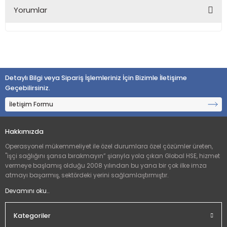
Yorumlar
Bu ürüne ilk yorumu siz yapın!
Detaylı Bilgi veya Sipariş İşlemleriniz İçin Bizimle İletişime
Yorum Yaz
Geçebilirsiniz.
İletişim Formu
Hakkımızda
Operasyonel mükemmeliyet ile özel durumlara özel çözümler üreten,
"işçi sağlığını şansa bırakmayın” şiarıyla yola çıkan Global HSE, hizmet
vermeye başlamış olduğu 2008 yılından bu yana bir çok ilke imza
atmayı başarmış, sektördeki yerini sağlamlaştırmıştır.
Devamını oku..
Kategoriler