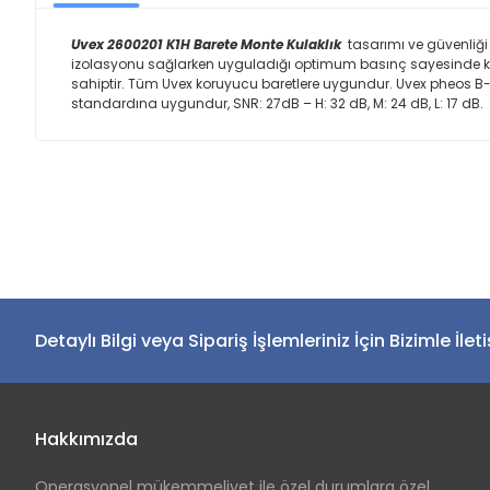
Uvex 2600201 K1H Barete Monte Kulaklık
tasarımı ve güvenliği
izolasyonu sağlarken uyguladığı optimum basınç sayesinde konf
sahiptir. Tüm Uvex koruyucu baretlere uygundur. Uvex pheos B-WR
standardına uygundur, SNR: 27dB – H: 32 dB, M: 24 dB, L: 17 dB.
Detaylı Bilgi veya Sipariş İşlemleriniz İçin Bizimle İlet
Hakkımızda
Operasyonel mükemmeliyet ile özel durumlara özel