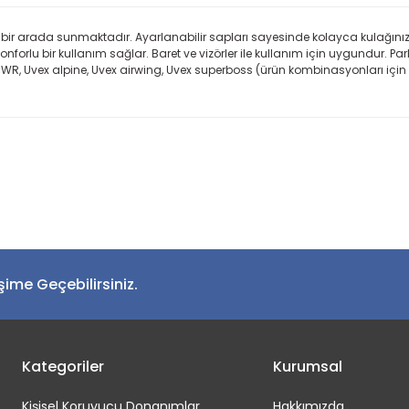
 bir arada sunmaktadır. Ayarlanabilir sapları sayesinde kolayca kulağın
orlu bir kullanım sağlar. Baret ve vizörler ile kullanım için uygundur. P
, Uvex alpine, Uvex airwing, Uvex superboss (ürün kombinasyonları için ek 
Bu ürüne ilk yorumu siz yapın!
Yorum Yaz
işime Geçebilirsiniz.
Kategoriler
Kurumsal
Kişisel Koruyucu Donanımlar
Hakkımızda