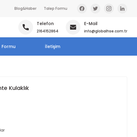
Blog&Haber
Talep Formu
Telefon
E-Mail
2164152864
info@globalhse.com.tr
p Formu
İletişim
te Kulaklık
lar