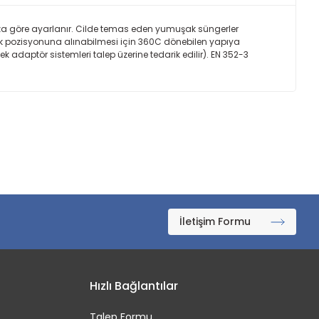
ıza göre ayarlanır. Cilde temas eden yumuşak süngerler
ark pozisyonuna alınabilmesi için 360C dönebilen yapıya
adaptör sistemleri talep üzerine tedarik edilir). EN 352-3
İletişim Formu
Hızlı Bağlantılar
Talep Formu