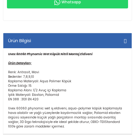
Whatsapp
Ürün Bilgisi
Uvex 60060 Phynomic Wet Köpük Nitril Montaj Eldiveni
Ürün Detayları;
Renk: Antrasit, Mavi
Bedenler: 7,8,9,10
Kaplama Materyali: Aqua Polimer Köpük
Örme Sıklığı: 15
Kaplama Alanı: 1/2 Avuç içi Kaplama
İplik Materyali: Elastan, Poliamid
EN 388 : 3131 EN 420
Uvex 60060 phynomic wet iş eldiveni, aqua-polymer köpük kaplamayla
hava alabilir ve yağlı yüzeylerde kaydırmazlık sağlar, Poliamid elasten
örgüsü sayesinde küçük yağlı parçaların montajı sırasında avantaj
sağlar, 3D Ergo teknolojisiyle ele ideal şekilde oturur, OEKO-TEXStandard
100'e göre zararlı maddeler içermez.