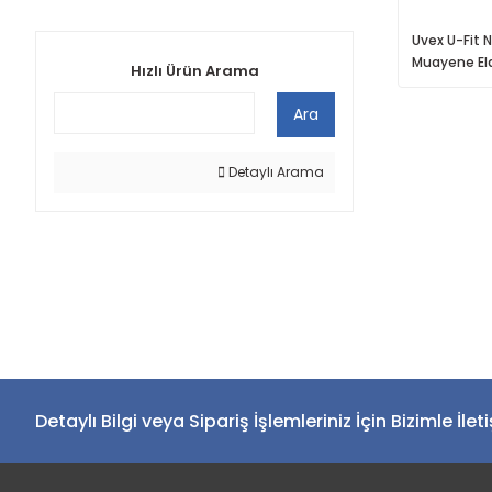
Uvex U-Fit Ni
Muayene Eld
Hızlı Ürün Arama
(100'lü)
Ara
Detaylı Arama
Detaylı Bilgi veya Sipariş İşlemleriniz İçin Bizimle İlet