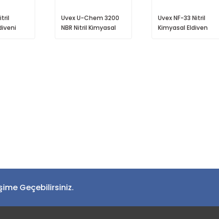
tril
Uvex U-Chem 3200
Uvex NF-33 Nitril
iveni
NBR Nitril Kimyasal
Kimyasal Eldiven
Eldiven
işime Geçebilirsiniz.