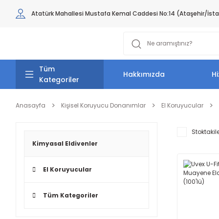
Atatürk Mahallesi Mustafa Kemal Caddesi No:14 (Ataşehir/İst
Tüm
Hakkımızda
Hi
Kategoriler
Anasayfa
Kişisel Koruyucu Donanımlar
El Koruyucular
Stoktakil
Kimyasal Eldivenler
El Koruyucular
Tüm Kategoriler