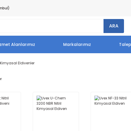
anbul)
ARA
zmet Alanlarımız
Markalarımız
Tale
Kimyasal Eldivenler
er