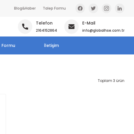
Blog&Haber
Talep Formu
Telefon
E-Mail
2164152864
info@globalhse.com.tr
p Formu
İletişim
Toplam 3 ürün