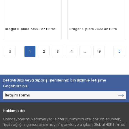
Drager X-plore 7300 Toz Filtresi
Drager X-plore 7300 Ön Filtre
1
2
3
4
..
19
Detaylı Bilgi veya Sipariş İşlemleriniz İçin Bizimle İletişime
Geçebilirsiniz.
İletişim Formu
Hakkımızda
Operasyonel mükemmeliyet ile özel durumlara özel çözümler üreten,
"işçi sağlığını şansa bırakmayın” şiarıyla yola çıkan Global HSE, hizmet