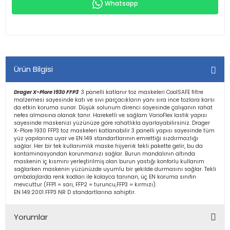
Whatsapp
Ürün Bilgisi
Drager X-Plore 1930 FFP3
3 panelli katlanır toz maskeleri CoolSAFE filtre
malzemesi sayesinde katı ve sıvı parçacıkların yanı sıra ince tozlara karsı
da etkin koruma sunar. Düşük solunum direnci sayesinde çalışanın rahat
nefes almasına olanak tanır. Hareketli ve sağlam VarioFlex lastik yapısı
sayesinde maskenizi yüzünüze göre rahatlıkla ayarlayabilirsiniz. Drager
X-Plore 1930 FFP3 toz maskeleri katlanabilir 3 panelli yapısı sayesinde tüm
yüz yapılarına uyar ve EN 149 standartlarının emrettiği sızdırmazlığı
sağlar. Her bir tek kullanımlık maske hijyenik tekli pakette gelir, bu da
kontaminasyondan korunmanızı sağlar. Burun mandalının altında
maskenin iç kısmını yerleştirilmiş olan burun yastığı konforlu kullanım
sağlarken maskenin yüzünüzde uyumlu bir şekilde durmasını sağlar. Tekli
ambalajlarda renk kodları ile kolayca tanınan, üç EN koruma sınıfın
mevcuttur (FFP1 = sarı, FFP2 = turuncu,FFP3 = kırmızı).
EN 149:2001 FFP3 NR D standartlarına sahiptir.
Yorumlar