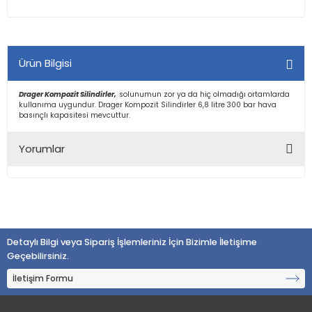
Ürün Bilgisi
Drager Kompozit Silindirler,
solunumun zor ya da hiç olmadığı ortamlarda
kullanıma uygundur. Drager Kompozit Silindirler 6,8 litre 300 bar hava
basınçlı kapasitesi mevcuttur.
Yorumlar
Bu ürüne ilk yorumu siz yapın!
Detaylı Bilgi veya Sipariş İşlemleriniz İçin Bizimle İletişime
Yorum Yaz
Geçebilirsiniz.
İletişim Formu