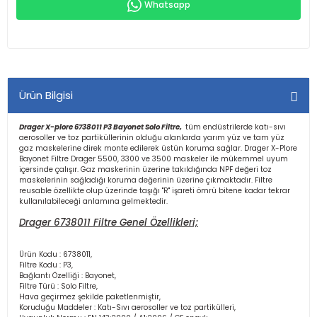
Whatsapp
Ürün Bilgisi
Drager X-plore 6738011 P3 Bayonet Solo Filtre,
tüm endüstrilerde katı-sıvı
aerosoller ve toz partiküllerinin olduğu alanlarda yarım yüz ve tam yüz
gaz maskelerine direk monte edilerek üstün koruma sağlar. Drager X-Plore
Bayonet Filtre Drager 5500, 3300 ve 3500 maskeler ile mükemmel uyum
içersinde çalışır. Gaz maskerinin üzerine takıldığında NPF değeri toz
maskelerinin sağladığı koruma değerinin üzerine çıkmaktadır. Filtre
reusable özellikte olup üzerinde taşığı "R" işareti ömrü bitene kadar tekrar
kullanılabileceği anlamına gelmektedir.
Drager 6738011 Filtre Genel Özellikleri;
Ürün Kodu : 6738011,
Filtre Kodu : P3,
Bağlantı Özelliği : Bayonet,
Filtre Türü : Solo Filtre,
Hava geçirmez şekilde paketlenmiştir,
Koruduğu Maddeler : Katı-Sıvı aerosoller ve toz partikülleri,