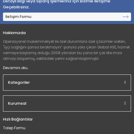
Detaylı Bilgi veya Sipariş İşlemleriniz İçin Bizimle İletişime
Yorum Yaz
Geçebilirsiniz.
İletişim Formu
Hakkımızda
Operasyonel mükemmeliyet ile özel durumlara özel çözümler üreten,
"işçi sağlığını şansa bırakmayın” şiarıyla yola çıkan Global HSE, hizmet
vermeye başlamış olduğu 2008 yılından bu yana bir çok ilke imza
atmayı başarmış, sektördeki yerini sağlamlaştırmıştır.
Devamını oku..
Kategoriler
Kurumsal
Hızlı Bağlantılar
Talep Formu