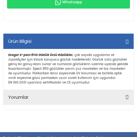
Whatsapp
Ürün Bilgisi
Drager X-pect 8110 Gözlük Üstü Gözlükler,
çok sayıda uygulama ve
ziyaretçiler için klasik koruyucu gözlük modelleridir. Gözlük üstü gözlükler
geniş bir görüş alanı sunar ve numaralı gözlüklerin üzerine uyacak şekilde
tasarlanmıştır. Xpect 8110 gözlükler yarım yüz maskeleri ve toz maskeleri
ile uyumludur. Polikarbon lensi sayesinde UV koruması ile birlikte optik
sınıfı sayesine gözü yormadan uzun süreli kullanım için uygundur.
EN 166:2001 uyarınca sertifikalıdır ve CE uyumludur.
Yorumlar
Bu ürüne ilk yorumu siz yapın!