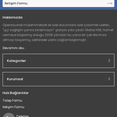
İletişim Formu
Hakkımızda
Operasyonel mükemmeliyet ile özel durumlara özel çözümler üreten,
"işçi sağlığını şansa bırakmayın” şiarıyla yola çıkan Global HSE, hizmet
vermeye başlamış olduğu 2008 yılından bu yana bir çok ilke imza
atmayı başarmış, sektördeki yerini sağlamlaştırmıştır.
Devamını oku..
Kategoriler
Kurumsal
Hızlı Bağlantılar
Talep Formu
İletişim Formu
Telefon