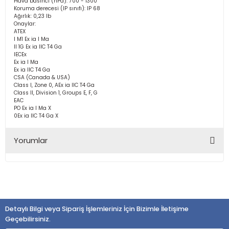
Hava basıncı (hPa): 700 - 1300
Koruma derecesi (IP sınıfı): IP 68
Ağırlık: 0,23 lb
Onaylar:
ATEX
I M1 Ex ia I Ma
II 1G Ex ia IIC T4 Ga
IECEx
Ex ia I Ma
Ex ia IIC T4 Ga
CSA (Canada & USA)
Class I, Zone 0, AEx ia IIC T4 Ga
Class II, Division 1, Groups E, F, G
EAC
PO Ex ia I Ma X
0Ex ia IIC T4 Ga X
Yorumlar
Bu ürüne ilk yorumu siz yapın!
Detaylı Bilgi veya Sipariş İşlemleriniz İçin Bizimle İletişime
Yorum Yaz
Geçebilirsiniz.