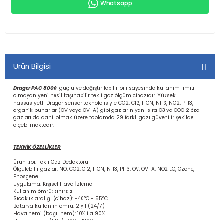
Whatsapp
Ürün Bilgisi
Drager PAC 8000
güçlü ve değiştirilebilir pili sayesinde kullanım limiti
olmayan yeni nesil taşınabilir tekli gaz ölçüm cihazıdır. Yüksek
hassasiyetli Drager sensör teknolojisiyle CO2, Cl2, HCN, NH3, NO2, PH3,
organik buharlar (OV veya OV-A) gibi gazların yanı sıra O3 ve COCl2 özel
gazları da dahil olmak üzere toplamda 29 farklı gazı güvenilir şekilde
ölçebilmektedir.
TEKNİK ÖZELLİKLER
Ürün tipi: Tekli Gaz Dedektörü
Ölçülebilir gazlar: NO, CO2, Cl2, HCN, NH3, PH3, OV, OV-A, NO2 LC, Ozone,
Phosgene
Uygulama: Kişisel Hava İzleme
Kullanım ömrü: sınırsız
Sıcaklık aralığı (cihaz): -40°C - 55°C
Batarya kullanım ömrü: 2 yıl (24/7)
Hava nemi (bağıl nem): 10% ila 90%