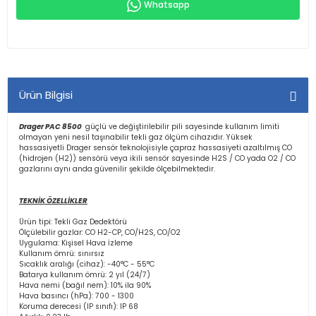
Whatsapp
Ürün Bilgisi
Drager PAC 8500
güçlü ve değiştirilebilir pili sayesinde kullanım limiti
olmayan yeni nesil taşınabilir tekli gaz ölçüm cihazıdır. Yüksek
hassasiyetli Drager sensör teknolojisiyle çapraz hassasiyeti azaltılmış CO
(hidrojen (H2)) sensörü veya ikili sensör sayesinde H2S / CO yada O2 / CO
gazlarını aynı anda güvenilir şekilde ölçebilmektedir.
TEKNİK ÖZELLİKLER
Ürün tipi: Tekli Gaz Dedektörü
Ölçülebilir gazlar: CO H2-CP, CO/H2S, CO/O2
Uygulama: Kişisel Hava İzleme
Kullanım ömrü: sınırsız
Sıcaklık aralığı (cihaz): -40°C - 55°C
Batarya kullanım ömrü: 2 yıl (24/7)
Hava nemi (bağıl nem): 10% ila 90%
Hava basıncı (hPa): 700 - 1300
Koruma derecesi (IP sınıfı): IP 68