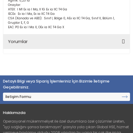
Ağırlık: 0,23 lb
Onaylar:
ATEX: I M1 Ex ia I Ma, II 1G Ex ia IIC T4 Ga
IECEx: Ex ia I Ma, Ex ia IIC T4 Ga
CSA (Kanada ve ABD): Sınıf I, Bölge 0, AEx ia IIC T4 Ga, Sınıf II, Bölüm 1,
Gruplar E, F, G
EAC: PO Ex ia I Ma X, OEx ia IIC T4 Ga X
Yorumlar
Bu ürüne ilk yorumu siz yapın!
Detaylı Bilgi veya Sipariş İşlemleriniz İçin Bizimle İletişime
Yorum Yaz
Geçebilirsiniz.
İletişim Formu
Hakkımızda
Operasyonel mükemmeliyet ile özel durumlara özel çözümler üreten,
"işçi sağlığını şansa bırakmayın” şiarıyla yola çıkan Global HSE, hizmet
vermeye başlamış olduğu 2008 yılından bu yana bir çok ilke imza