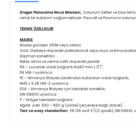
Drager Panorama Nova Maskesi,
Solunum Setleri ve bazı temi
rahat bir kullanım sağlamaktadır. Pascolt ve Pasmicro solunum
TEKNİK ÖZELLİKLER
MASKE:
Maske gövdesi: EPDM veya silikon
Vizör: Darbeye dayanıklı polikarbonat veya ısıya ve kimyasalla
Ekipman konektörü:
Nefes alma ve verme valfli dayanıklı plastik
RA – yuvarlak vidalı bağlantı Rd40 mm x 1/7",
EN 148-1 uyarınca
PE – Almanya İtfaiyesi tarafından kullanılan vidalı bağlantı,
M45 x 3, EN 148-3 uyarınca
ESA – Almanya İtfaiyesi için takılabilir konektör,
DIN 58600 uyarınca
P – Dräger takılabilir bağlantı
Ağırlık: yakl. 550 – 650 g (vizöre/çerçeveye bağlı olarak)
Test ve onay standartları:
EN 136 sınıf 3 (CE işareti), DIN 5861