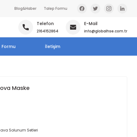
Blog&Haber
Talep Formu
Telefon
E-Mail
2164152864
info@globalhse.com.tr
p Formu
İletişim
Nova Maske
ava Solunum Setleri