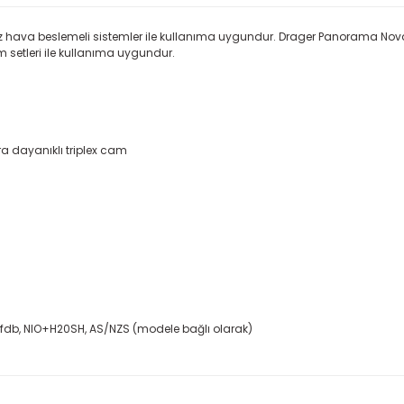
z hava beslemeli sistemler ile kullanıma uygundur. Drager Panorama Nova m
 setleri ile kullanıma uygundur.
ra dayanıklı triplex cam
0, vfdb, NIO+H20SH, AS/NZS (modele bağlı olarak)