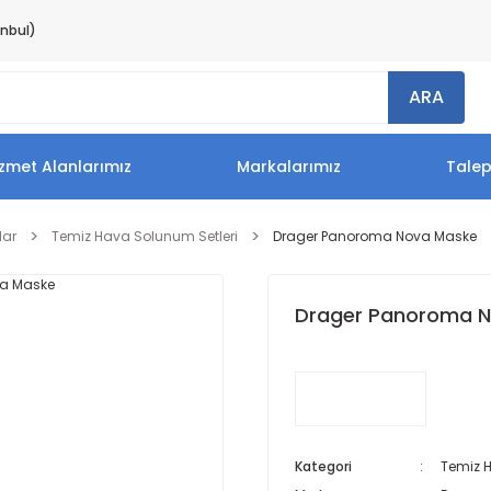
anbul)
ARA
zmet Alanlarımız
Markalarımız
Tale
lar
Temiz Hava Solunum Setleri
Drager Panoroma Nova Maske
Drager Panoroma 
Kategori
Temiz H