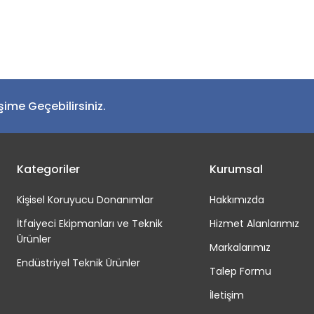
Bu ürüne ilk yorumu siz yapın!
Yorum Yaz
işime Geçebilirsiniz.
Kategoriler
Kurumsal
Kişisel Koruyucu Donanımlar
Hakkımızda
İtfaiyeci Ekipmanları ve Teknik
Hizmet Alanlarımız
Ürünler
Markalarımız
Endüstriyel Teknik Ürünler
Talep Formu
İletişim